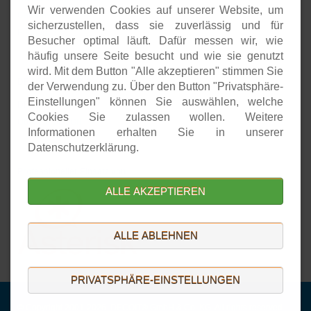
Wir verwenden Cookies auf unserer Website, um
Gateways
sicherzustellen, dass sie zuverlässig und für
Endgeräte
Besucher optimal läuft. Dafür messen wir, wie
häufig unsere Seite besucht und wie sie genutzt
wird. Mit dem Button "Alle akzeptieren" stimmen Sie
DECOIT GmbH & Co. KG
der Verwendung zu. Über den Button "Privatsphäre-
Einstellungen" können Sie auswählen, welche
DECOIT Home
Cookies Sie zulassen wollen. Weitere
Über die DECOIT
Informationen erhalten Sie in unserer
Datenschutzerklärung.
Professioneller Einsatz von
ALLE AKZEPTIEREN
ALLE ABLEHNEN
PRIVATSPHÄRE-EINSTELLUNGEN
© Copyright 2001-2026. DECOIT® GmbH & Co. KG. All rights reserved.