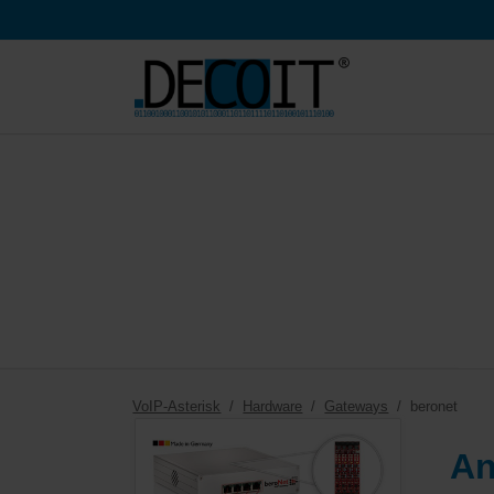
HEN
VoIP-Asterisk
Hardware
Gateways
beronet
An