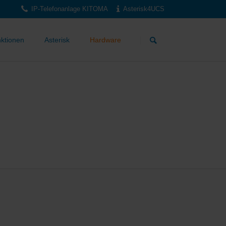
IP-Telefonanlage KITOMA
Asterisk4UCS
Navigation
überspringen
ktionen
Asterisk
Hardware