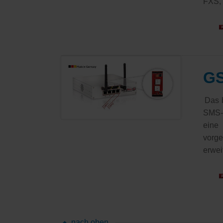
FXS, 
GS
Das 
SMS-T
eine
vorg
erwei
nach oben