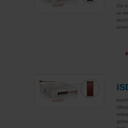
Die b
an ei
durch
erwei
IS
bero
öffen
entwe
getre