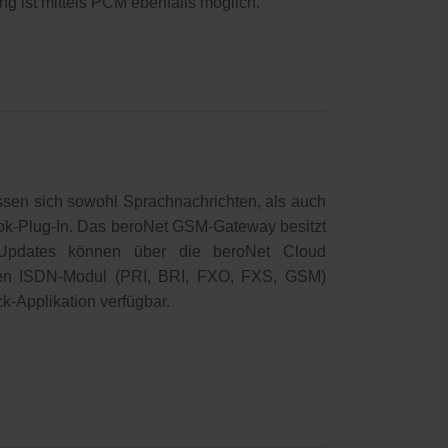
g ist mittels PCM ebenfalls möglich.
sen sich sowohl Sprachnachrichten, als auch
ok-Plug-In. Das beroNet GSM-Gateway besitzt
e Updates können über die beroNet Cloud
ren ISDN-Modul (PRI, BRI, FXO, FXS, GSM)
k-Applikation verfügbar.