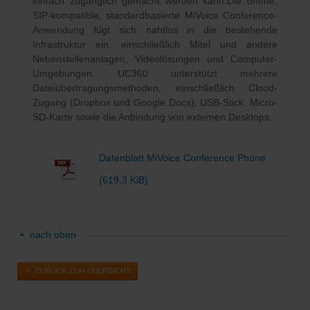
einfach zugänglich gemacht werden kann.Die offene,
SIP-kompatible, standardbasierte MiVoice Conference-
Anwendung fügt sich nahtlos in die bestehende
Infrastruktur ein, einschließlich Mitel und andere
Nebenstellenanlagen, Videolösungen und Computer-
Umgebungen. UC360 unterstützt mehrere
Dateiübertragungsmethoden, einschließlich Cloud-
Zugang (Dropbox und Google Docs), USB-Stick, Micro-
SD-Karte sowie die Anbindung von externen Desktops.
Datenblatt MiVoice Conference Phone
(619,3 KiB)
nach oben
ZURÜCK ZUR ÜBERSICHT