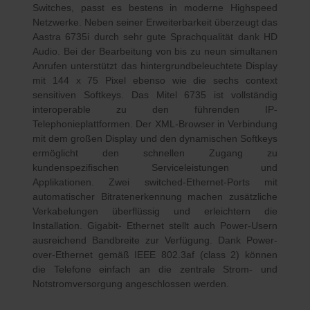
Switches, passt es bestens in moderne Highspeed
Netzwerke. Neben seiner Erweiterbarkeit überzeugt das
Aastra 6735i durch sehr gute Sprachqualität dank HD
Audio. Bei der Bearbeitung von bis zu neun simultanen
Anrufen unterstützt das hintergrundbeleuchtete Display
mit 144 x 75 Pixel ebenso wie die sechs context
sensitiven Softkeys. Das Mitel 6735 ist vollständig
interoperable zu den führenden IP-
Telephonieplattformen. Der XML-Browser in Verbindung
mit dem großen Display und den dynamischen Softkeys
ermöglicht den schnellen Zugang zu
kundenspezifischen Serviceleistungen und
Applikationen. Zwei switched-Ethernet-Ports mit
automatischer Bitratenerkennung machen zusätzliche
Verkabelungen überflüssig und erleichtern die
Installation. Gigabit- Ethernet stellt auch Power-Usern
ausreichend Bandbreite zur Verfügung. Dank Power-
over-Ethernet gemäß IEEE 802.3af (class 2) können
die Telefone einfach an die zentrale Strom- und
Notstromversorgung angeschlossen werden.